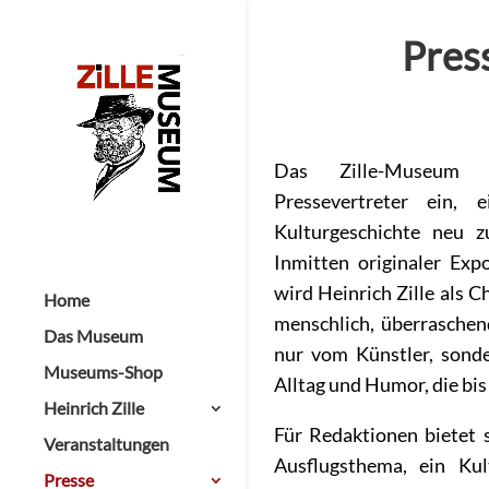
Pres
Das Zille-Museum l
Pressevertreter ein, 
Kulturgeschichte neu 
Inmitten originaler Ex
wird Heinrich Zille als C
Home
menschlich, überraschen
Das Museum
nur vom Künstler, sonde
Museums-Shop
Alltag und Humor, die bi
Heinrich Zille
Für Redaktionen bietet si
Veranstaltungen
Ausflugsthema, ein Kul
Presse